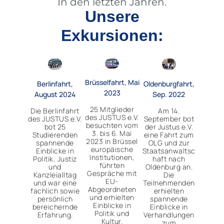
In den letzten Jahren.
Unsere
Exkursionen:
Brüsselfahrt, Mai
Oldenburgfahrt,
Berlinfahrt,
2023
Sep. 2022
August 2024
25 Mitglieder
Am 14.
Die Berlinfahrt
des JUSTUS e.V.
September bot
des JUSTUS e.V.
besuchten vom
der Justus e.V.
bot 25
3. bis 6. Mai
eine Fahrt zum
Studierenden
2023 in Brüssel
OLG und zur
spannende
europäische
Staatsanwaltsc
Einblicke in
Institutionen,
haft nach
Politik, Justiz
führten
Oldenburg an.
und
Gespräche mit
Die
Kanzleialltag
EU-
Teilnehmenden
und war eine
Abgeordneten
erhielten
fachlich sowie
und erhielten
spannende
persönlich
Einblicke in
Einblicke in
bereichernde
Politik und
Verhandlungen
Erfahrung.
Kultur.
zum